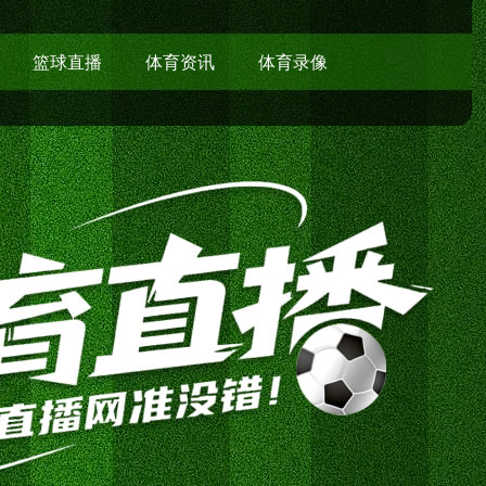
篮球直播
体育资讯
体育录像