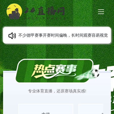
不少德甲赛事开赛时间偏晚，长时间观赛容易视觉
疲劳，德甲高清无插件直播内置柔光护眼滤镜，24
直播网免费提供全天候在线观看服务。平台专人维
护夜间转播线路，杜绝卡顿模糊问题，完整更新所
专业体育直播，还原赛场真实感!
有德甲直播比赛、赛程表与赛后回放，不用安装插