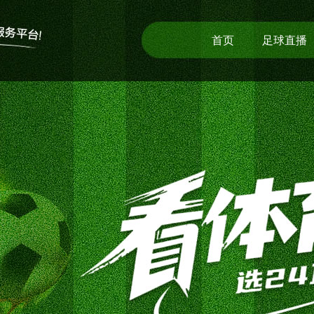
首页
足球直播