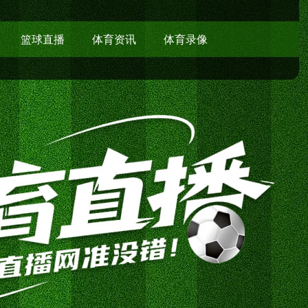
篮球直播
体育资讯
体育录像