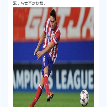
冠，马竞再次饮恨。