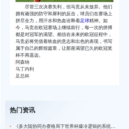
尽管三次决赛失利，但马竞从未放弃。他们
拥有顽强的防守和犀利的反击，球员们在赛场上
拼尽全力，用汗水和热血诠释着
足球
精神。如
今，马竞在欧冠赛场上继续前行，每一次的拼搏
都是对冠军的渴望。相信在未来的欧冠征程中，
马竞必将凭借着铁血的意志和出色的表现，书写
属于自己的辉煌篇章，让那座渴望已久的欧冠奖
杯不再遥远。
阿森纳
马丁内利
足总杯
热门资讯
《多大陆协同办赛格局下世界杯爆冷逻辑的系统重塑：基于北美三赛区环境极端性建模与动态推演》