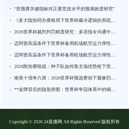
“世预赛关键指标对正赛竞技水平的预测效度研究”
《多大陆协同办赛格局下世界杯爆冷逻辑的系统重塑：基于北美三赛区环境极端性建模与动态推演》
2026世界杯裁判判罚精度研究：多语指令沟通中的误判风险与执行偏差分析
迈阿密高温条件下世界杯备用机场航空运力弹性调度机制研究
迈阿密高温条件下世界杯备用机场航空运力弹性调度机制研究
2026附加赛暗战：种子队如何靠主场优势抢下世界杯门票
南美十强争六席：2026世界杯预选赛创下最惨烈晋级战
**金牌背后的隐形拼图：世界杯争冠体系中的铜牌变量**
Copyright © 2026 24直播网 All Rights Reserved 版权所有