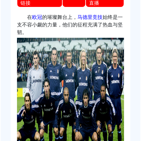
链接
直播
在
欧冠
的璀璨舞台上，
马德里竞技
始终是一
支不容小觑的力量，他们的征程充满了热血与坚
韧。