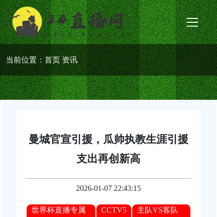
当前位置：
首页
资讯
曼城官宣引援，瓜帅执教生涯引援
支出再创新高
2026-01-07 22:43:15
世界杯直播专属
CCTV5
主队VS客队